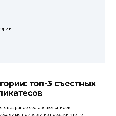
гории
гории: топ-3 съестных
ликатесов
истов заранее составляют список
обходимо привезти из поездки что-то