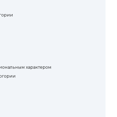
огории
иональным характером
ногории