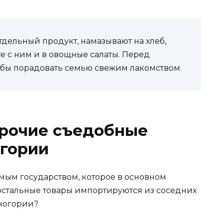
тдельный продукт, намазывают на хлеб,
е с ним и в овощные салаты. Перед
обы порадовать семью свежим лакомством.
прочие съедобные
огории
ым государством, которое в основном
 остальные товары импортируются из соседних
рногории?